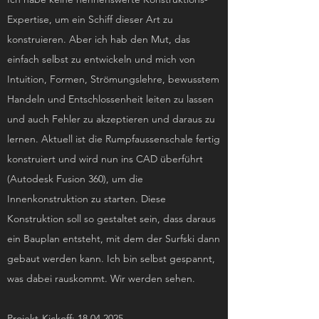
Expertise, um ein Schiff dieser Art zu
konstruieren. Aber ich hab den Mut, das
einfach selbst zu entwickeln und mich von
Intuition, Formen, Strömungslehre, bewusstem
Handeln und Entschlossenheit leiten zu lassen
und auch Fehler zu akzeptieren und daraus zu
lernen. Aktuell ist die Rumpfaussenschale fertig
konstruiert und wird nun ins CAD überführt
(Autodesk Fusion 360), um die
Innenkonstruktion zu starten. Diese
Konstruktion soll so gestaltet sein, dass daraus
ein Bauplan entsteht, mit dem der Surfski dann
gebaut werden kann. Ich bin selbst gespannt,
was dabei rauskommt. Wir werden sehen.
Projekt-Kickoff:
18.04.2025