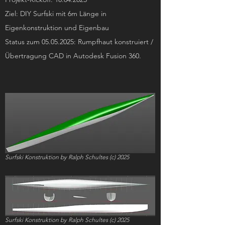
Ziel: DIY Surfski mit 6m Länge in
Eigenkonstruktion und Eigenbau
Status zum
05.05.2025
: Rumpfhaut konstruiert /
Übertragung CAD in Autodesk Fusion 360.
Surfski Konstruktion by Ralph Schultes (c) 2025
Surfski Konstruktion by Ralph Schultes (c) 2025