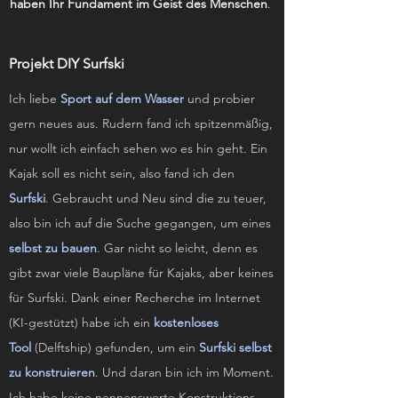
haben Ihr
Fundament im Geist des Menschen
.
Projekt DIY Surfski
Ich liebe
Sport auf dem Wasser
und probier
gern neues aus. Rudern fand ich spitzenmäßig,
nur wollt ich einfach sehen wo es hin geht. Ein
Kajak soll es nicht sein, also fand ich den
Surfski
. Gebraucht und Neu sind die zu teuer,
also bin ich auf die Suche gegangen, um eines
selbst zu bauen
. Gar nicht so leicht, denn es
gibt zwar viele Baupläne für Kajaks, aber keines
für Surfski. Dank einer Recherche im Internet
(KI-gestützt)
habe ich ein
kostenloses
Tool
(Delftship) gefunden, um ein
Surfski selbst
zu konstruieren
. Und daran bin ich im Moment.
Ich habe keine nennenswerte Konstruktions-