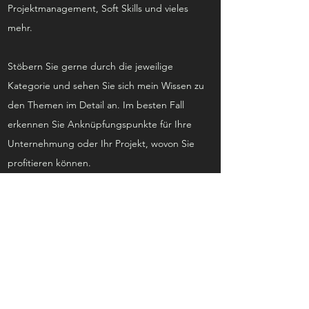
Projektmanagement, Soft Skills und vieles
mehr.
Stöbern Sie gerne durch die jeweilige
Kategorie und sehen Sie sich mein Wissen zu
den Themen im Detail an. Im besten Fall
erkennen Sie Anknüpfungspunkte für Ihre
Unternehmung oder Ihr Projekt, wovon Sie
profitieren können.
Sind Sie interessiert?
Dann geht's hier
weiter: